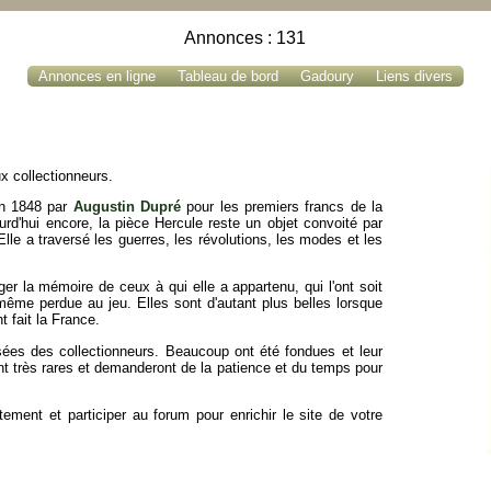
Annonces : 131
Annonces en ligne
Tableau de bord
Gadoury
Liens divers
x collectionneurs.
en 1848 par
Augustin Dupré
pour les premiers francs de la
urd'hui encore, la pièce Hercule reste un objet convoité par
Elle a traversé les guerres, les révolutions, les modes et les
er la mémoire de ceux à qui elle a appartenu, qui l'ont soit
ême perdue au jeu. Elles sont d'autant plus belles lorsque
t fait la France.
sées des collectionneurs. Beaucoup ont été fondues et leur
ont très rares et demanderont de la patience et du temps pour
ment et participer au forum pour enrichir le site de votre