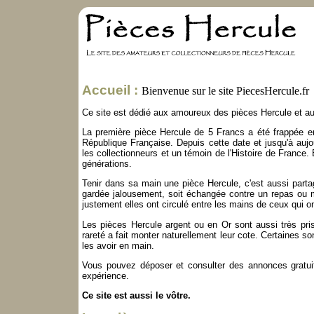
Accueil :
Bienvenue sur le site PiecesHercule.fr
Ce site est dédié aux amoureux des pièces Hercule et au
La première pièce Hercule de 5 Francs a été frappée 
République Française. Depuis cette date et jusqu'à aujo
les collectionneurs et un témoin de l'Histoire de France. 
générations.
Tenir dans sa main une pièce Hercule, c'est aussi partag
gardée jalousement, soit échangée contre un repas ou m
justement elles ont circulé entre les mains de ceux qui on
Les pièces Hercule argent ou en Or sont aussi très pri
rareté a fait monter naturellement leur cote. Certaines s
les avoir en main.
Vous pouvez déposer et consulter des annonces gratuite
expérience.
Ce site est aussi le vôtre.