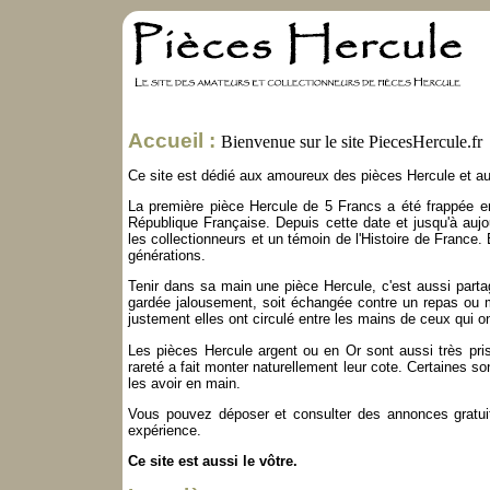
Accueil :
Bienvenue sur le site PiecesHercule.fr
Ce site est dédié aux amoureux des pièces Hercule et au
La première pièce Hercule de 5 Francs a été frappée 
République Française. Depuis cette date et jusqu'à aujo
les collectionneurs et un témoin de l'Histoire de France. 
générations.
Tenir dans sa main une pièce Hercule, c'est aussi partag
gardée jalousement, soit échangée contre un repas ou m
justement elles ont circulé entre les mains de ceux qui on
Les pièces Hercule argent ou en Or sont aussi très pri
rareté a fait monter naturellement leur cote. Certaines s
les avoir en main.
Vous pouvez déposer et consulter des annonces gratuite
expérience.
Ce site est aussi le vôtre.