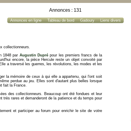
Annonces : 131
Annonces en ligne
Tableau de bord
Gadoury
Liens divers
x collectionneurs.
en 1848 par
Augustin Dupré
pour les premiers francs de la
urd'hui encore, la pièce Hercule reste un objet convoité par
Elle a traversé les guerres, les révolutions, les modes et les
er la mémoire de ceux à qui elle a appartenu, qui l'ont soit
ême perdue au jeu. Elles sont d'autant plus belles lorsque
t fait la France.
sées des collectionneurs. Beaucoup ont été fondues et leur
ont très rares et demanderont de la patience et du temps pour
ment et participer au forum pour enrichir le site de votre