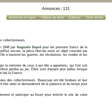
Annonces : 131
Annonces en ligne
Tableau de bord
Gadoury
Liens divers
x collectionneurs.
en 1848 par
Augustin Dupré
pour les premiers francs de la
urd'hui encore, la pièce Hercule reste un objet convoité par
Elle a traversé les guerres, les révolutions, les modes et les
er la mémoire de ceux à qui elle a appartenu, qui l'ont soit
ême perdue au jeu. Elles sont d'autant plus belles lorsque
t fait la France.
sées des collectionneurs. Beaucoup ont été fondues et leur
ont très rares et demanderont de la patience et du temps pour
ment et participer au forum pour enrichir le site de votre