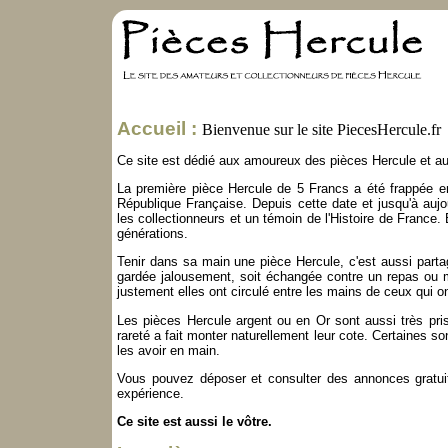
Accueil :
Bienvenue sur le site PiecesHercule.fr
Ce site est dédié aux amoureux des pièces Hercule et au
La première pièce Hercule de 5 Francs a été frappée 
République Française. Depuis cette date et jusqu'à aujo
les collectionneurs et un témoin de l'Histoire de France. 
générations.
Tenir dans sa main une pièce Hercule, c'est aussi partag
gardée jalousement, soit échangée contre un repas ou m
justement elles ont circulé entre les mains de ceux qui on
Les pièces Hercule argent ou en Or sont aussi très pri
rareté a fait monter naturellement leur cote. Certaines s
les avoir en main.
Vous pouvez déposer et consulter des annonces gratuite
expérience.
Ce site est aussi le vôtre.